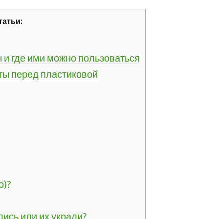
татьи:
 и где ими можно пользоваться
ты перед пластиковой
о)?
лись или их украли?