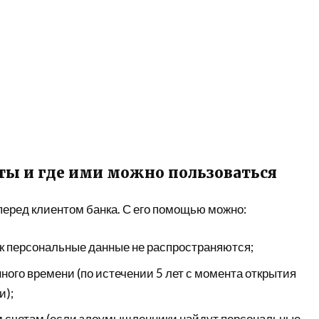
ы и где ими можно пользоваться
еред клиентом банка. С его помощью можно:
ак персональные данные не распространяются;
ого времени (по истечении 5 лет с момента открытия
и);
м счетам (если злоумышленники найдут персональные