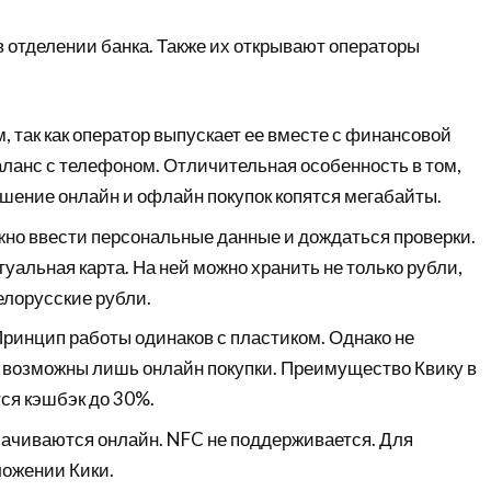
 отделении банка. Также их открывают операторы
 так как оператор выпускает ее вместе с финансовой
ланс с телефоном. Отличительная особенность в том,
ршение онлайн и офлайн покупок копятся мегабайты.
жно ввести персональные данные и дождаться проверки.
уальная карта. На ней можно хранить не только рубли,
белорусские рубли.
Принцип работы одинаков с пластиком. Однако не
 возможны лишь онлайн покупки. Преимущество Квику в
тся кэшбэк до 30%.
лачиваются онлайн. NFC не поддерживается. Для
ложении Кики.