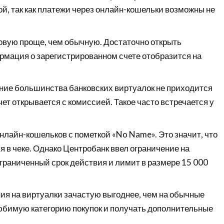
й, так как платежи через онлайн-кошельки возможны не
вую проще, чем обычную. Достаточно открыть
рмация о зарегистрированном счете отобразится на
ние большинства банковских виртуалок не приходится
ет открывается с комиссией. Такое часто встречается у
онлайн-кошельков с пометкой «No Name». Это значит, что
я в чеке. Однако Центробанк ввел ограничение на
граниченный срок действия и лимит в размере 15 000
я на виртуалки зачастую выгоднее, чем на обычные
юбимую категорию покупок и получать дополнительные