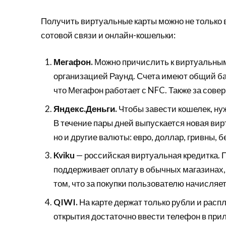
Получить виртуальные карты можно не только в
сотовой связи и онлайн-кошельки:
Мегафон.
Можно причислить к виртуальным,
организацией Раунд. Счета имеют общий ба
что Мегафон работает с NFC. Также за сове
Яндекс.Деньги.
Чтобы завести кошелек, ну
В течение пары дней выпускается новая вирт
но и другие валюты: евро, доллар, гривны, 
Kviku
— российская виртуальная кредитка. 
поддерживает оплату в обычных магазинах,
том, что за покупки пользователю начисляе
QIWI.
На карте держат только рубли и расп
открытия достаточно ввести телефон в при