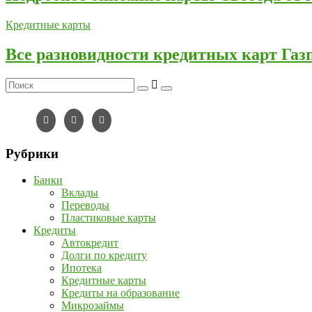
Кредитные карты
Все разновидности кредитных карт Газ
Рубрики
Банки
Вклады
Переводы
Пластиковые карты
Кредиты
Автокредит
Долги по кредиту
Ипотека
Кредитные карты
Кредиты на образование
Микрозаймы