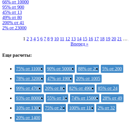
66% от 10000
95% от 900
45% от 13
49% от 80
200% от 41
2% от 23000
1
2
3
4
5
6
7
8
9
10
11
12
13
14
15
16
17
18
19
20
21
…
Вперед »
Еще расчеты:
75% от 11000
90% от 50000
88% от 29
5% от 200
78% от 32000
47% от 1900
20% от 1005
99% от 4700
20% от 80
82% от 4900
85% от 24
93% от 80000
55% от 18
74% от 15000
28% от 49
10% от 1300
75% от 21
100% от 110
2% от 32
20% от 1400