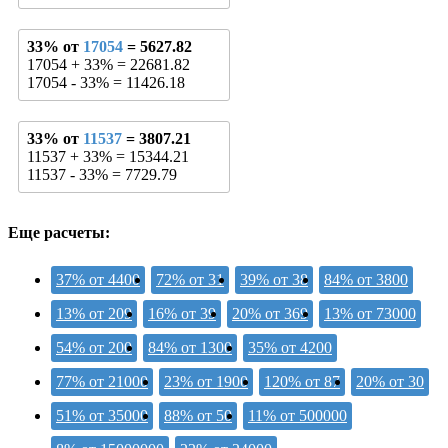
33% от
17054
= 5627.82
17054 + 33% = 22681.82
17054 - 33% = 11426.18
33% от
11537
= 3807.21
11537 + 33% = 15344.21
11537 - 33% = 7729.79
Еще расчеты:
37% от 4400
72% от 31
39% от 38
84% от 3800
13% от 209
16% от 39
20% от 369
13% от 73000
54% от 200
84% от 1300
35% от 4200
77% от 21000
23% от 1900
120% от 87
20% от 30
51% от 35000
88% от 50
11% от 500000