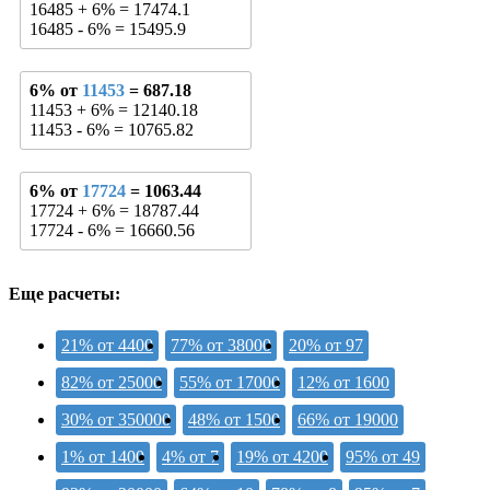
16485 + 6% = 17474.1
16485 - 6% = 15495.9
6% от
11453
= 687.18
11453 + 6% = 12140.18
11453 - 6% = 10765.82
6% от
17724
= 1063.44
17724 + 6% = 18787.44
17724 - 6% = 16660.56
Еще расчеты:
21% от 4400
77% от 38000
20% от 97
82% от 25000
55% от 17000
12% от 1600
30% от 350000
48% от 1500
66% от 19000
1% от 1400
4% от 7
19% от 4200
95% от 49