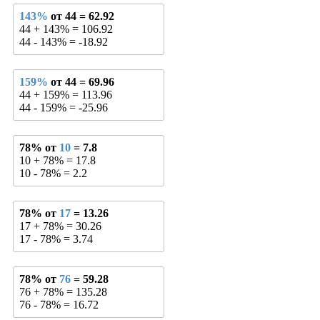
143%
от 44 = 62.92
44 + 143% = 106.92
44 - 143% = -18.92
159%
от 44 = 69.96
44 + 159% = 113.96
44 - 159% = -25.96
78% от
10
= 7.8
10 + 78% = 17.8
10 - 78% = 2.2
78% от
17
= 13.26
17 + 78% = 30.26
17 - 78% = 3.74
78% от
76
= 59.28
76 + 78% = 135.28
76 - 78% = 16.72