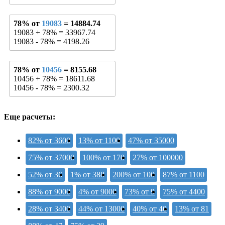
78% от
19083
= 14884.74
19083 + 78% = 33967.74
19083 - 78% = 4198.26
78% от
10456
= 8155.68
10456 + 78% = 18611.68
10456 - 78% = 2300.32
Еще расчеты:
82% от 3600
13% от 1100
47% от 35000
75% от 37000
100% от 170
27% от 100000
52% от 36
1% от 388
200% от 100
87% от 1100
88% от 9000
4% от 9000
73% от 9
75% от 4400
28% от 3400
44% от 13000
40% от 40
13% от 81