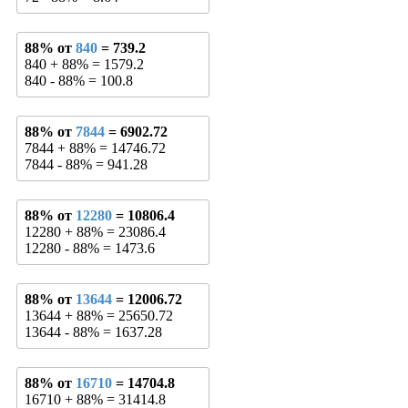
88% от
840
= 739.2
840 + 88% = 1579.2
840 - 88% = 100.8
88% от
7844
= 6902.72
7844 + 88% = 14746.72
7844 - 88% = 941.28
88% от
12280
= 10806.4
12280 + 88% = 23086.4
12280 - 88% = 1473.6
88% от
13644
= 12006.72
13644 + 88% = 25650.72
13644 - 88% = 1637.28
88% от
16710
= 14704.8
16710 + 88% = 31414.8