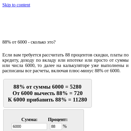
Skip to content
Калькулятор процентов
88% от 6000 - сколько это?
Если вам требуется рассчитать 88 процентов скидки, платы по
кредиту, доходу по вкладу или ипотеке или просто от суммы
или числа 6000, то далее на калькуляторе уже выполнены и
расписаны все расчеты, включая плюс-минус 88% от 6000.
88% от суммы 6000 = 5280
От 6000 вычесть 88% = 720
К 6000 прибавить 88% = 11280
Сумма:
Процент:
%