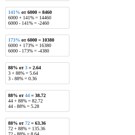
141%
от 6000 = 8460
6000 + 141% = 14460
6000 - 141% = -2460
173%
от 6000 = 10380
6000 + 173% = 16380
6000 - 173% = -4380
88% от
3
= 2.64
3 + 88% = 5.64
3 - 88% = 0.36
88% от
44
= 38.72
44 + 88% = 82.72
44 - 88% = 5.28
88% от
72
= 63.36
72 + 88% = 135.36
72 - 88% = 8.64