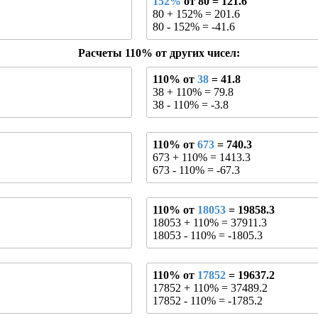
152%
от 80 = 121.6
80 + 152% = 201.6
80 - 152% = -41.6
Расчеты 110% от других чисел:
110% от
38
= 41.8
38 + 110% = 79.8
38 - 110% = -3.8
110% от
673
= 740.3
673 + 110% = 1413.3
673 - 110% = -67.3
110% от
18053
= 19858.3
18053 + 110% = 37911.3
18053 - 110% = -1805.3
110% от
17852
= 19637.2
17852 + 110% = 37489.2
17852 - 110% = -1785.2