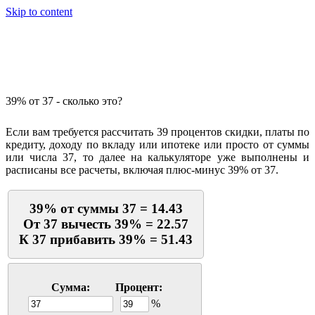
Skip to content
Калькулятор процентов
39% от 37 - сколько это?
Если вам требуется рассчитать 39 процентов скидки, платы по
кредиту, доходу по вкладу или ипотеке или просто от суммы
или числа 37, то далее на калькуляторе уже выполнены и
расписаны все расчеты, включая плюс-минус 39% от 37.
39% от суммы 37 = 14.43
От 37 вычесть 39% = 22.57
К 37 прибавить 39% = 51.43
Сумма:
Процент:
%