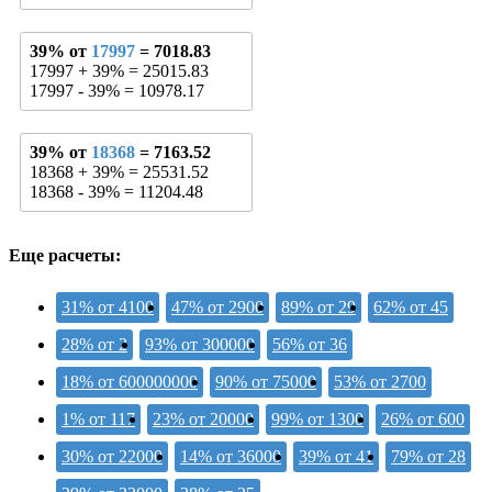
39% от
17997
= 7018.83
17997 + 39% = 25015.83
17997 - 39% = 10978.17
39% от
18368
= 7163.52
18368 + 39% = 25531.52
18368 - 39% = 11204.48
Еще расчеты:
31% от 4100
47% от 2900
89% от 29
62% от 45
28% от 2
93% от 300000
56% от 36
18% от 600000000
90% от 75000
53% от 2700
1% от 117
23% от 20000
99% от 1300
26% от 600
30% от 22000
14% от 36000
39% от 41
79% от 28