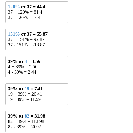
120%
от 37 = 44.4
37 + 120% = 81.4
37 - 120% = -7.4
151%
от 37 = 55.87
37 + 151% = 92.87
37 - 151% = -18.87
39% от
4
= 1.56
4 + 39% = 5.56
4 - 39% = 2.44
39% от
19
= 7.41
19 + 39% = 26.41
19 - 39% = 11.59
39% от
82
= 31.98
82 + 39% = 113.98
82 - 39% = 50.02