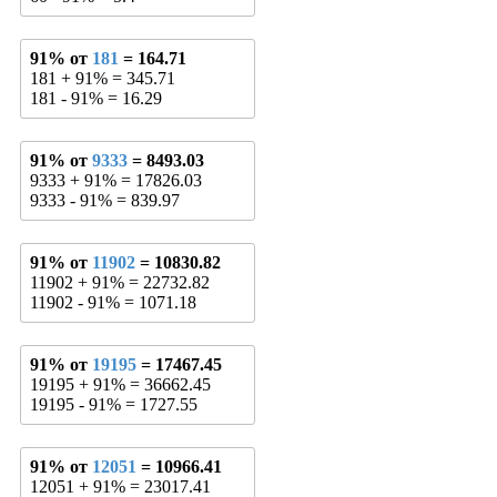
91% от
181
= 164.71
181 + 91% = 345.71
181 - 91% = 16.29
91% от
9333
= 8493.03
9333 + 91% = 17826.03
9333 - 91% = 839.97
91% от
11902
= 10830.82
11902 + 91% = 22732.82
11902 - 91% = 1071.18
91% от
19195
= 17467.45
19195 + 91% = 36662.45
19195 - 91% = 1727.55
91% от
12051
= 10966.41
12051 + 91% = 23017.41