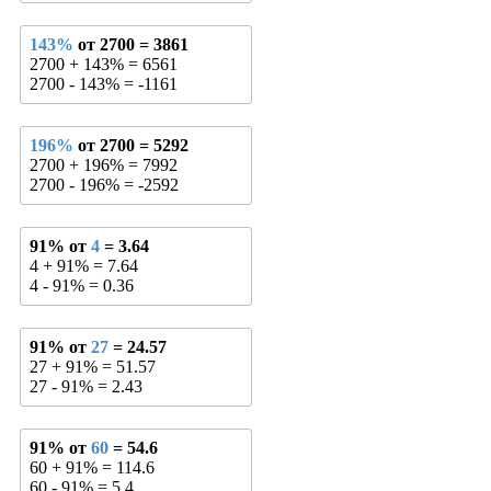
143%
от 2700 = 3861
2700 + 143% = 6561
2700 - 143% = -1161
196%
от 2700 = 5292
2700 + 196% = 7992
2700 - 196% = -2592
91% от
4
= 3.64
4 + 91% = 7.64
4 - 91% = 0.36
91% от
27
= 24.57
27 + 91% = 51.57
27 - 91% = 2.43
91% от
60
= 54.6
60 + 91% = 114.6
60 - 91% = 5.4