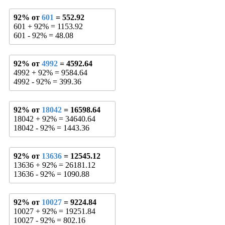
92% от
601
= 552.92
601 + 92% = 1153.92
601 - 92% = 48.08
92% от
4992
= 4592.64
4992 + 92% = 9584.64
4992 - 92% = 399.36
92% от
18042
= 16598.64
18042 + 92% = 34640.64
18042 - 92% = 1443.36
92% от
13636
= 12545.12
13636 + 92% = 26181.12
13636 - 92% = 1090.88
92% от
10027
= 9224.84
10027 + 92% = 19251.84
10027 - 92% = 802.16