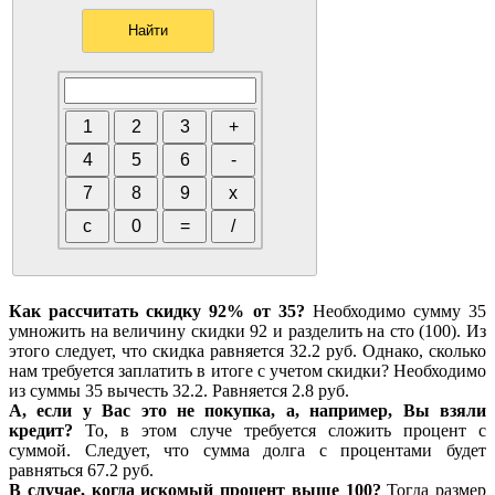
Как рассчитать скидку 92% от 35?
Необходимо сумму 35
умножить на величину скидки 92 и разделить на сто (100). Из
этого следует, что скидка равняется 32.2 руб. Однако, сколько
нам требуется заплатить в итоге с учетом скидки? Необходимо
из суммы 35 вычесть 32.2. Равняется 2.8 руб.
А, если у Вас это не покупка, а, например, Вы взяли
кредит?
То, в этом случе требуется сложить процент с
суммой. Следует, что сумма долга с процентами будет
равняться 67.2 руб.
В случае, когда искомый процент выше 100?
Тогда размер