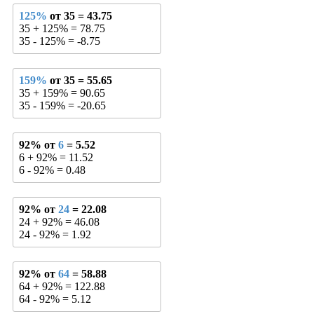
125%
от 35 = 43.75
35 + 125% = 78.75
35 - 125% = -8.75
159%
от 35 = 55.65
35 + 159% = 90.65
35 - 159% = -20.65
92% от
6
= 5.52
6 + 92% = 11.52
6 - 92% = 0.48
92% от
24
= 22.08
24 + 92% = 46.08
24 - 92% = 1.92
92% от
64
= 58.88
64 + 92% = 122.88
64 - 92% = 5.12