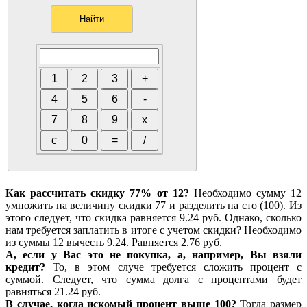
Как рассчитать скидку 77% от 12?
Необходимо сумму 12
умножить на величину скидки 77 и разделить на сто (100). Из
этого следует, что скидка равняется 9.24 руб. Однако, сколько
нам требуется заплатить в итоге с учетом скидки? Необходимо
из суммы 12 вычесть 9.24. Равняется 2.76 руб.
А, если у Вас это не покупка, а, например, Вы взяли
кредит?
То, в этом случе требуется сложить процент с
суммой. Следует, что сумма долга с процентами будет
равняться 21.24 руб.
В случае, когда искомый процент выше 100?
Тогда размер