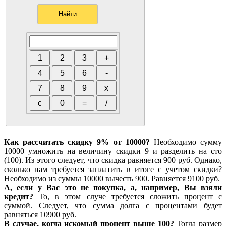
Как рассчитать скидку 9% от 10000?
Необходимо сумму
10000 умножить на величину скидки 9 и разделить на сто
(100). Из этого следует, что скидка равняется 900 руб. Однако,
сколько нам требуется заплатить в итоге с учетом скидки?
Необходимо из суммы 10000 вычесть 900. Равняется 9100 руб.
А, если у Вас это не покупка, а, например, Вы взяли
кредит?
То, в этом случе требуется сложить процент с
суммой. Следует, что сумма долга с процентами будет
равняться 10900 руб.
В случае, когда искомый процент выше 100?
Тогда размер