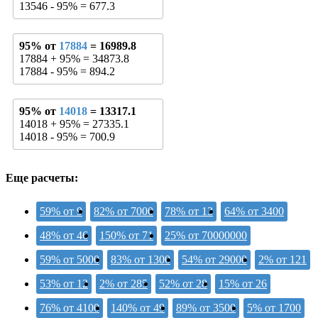
13546 - 95% = 677.3
95% от
17884
= 16989.8
17884 + 95% = 34873.8
17884 - 95% = 894.2
95% от
14018
= 13317.1
14018 + 95% = 27335.1
14018 - 95% = 700.9
Еще расчеты:
59% от 9
82% от 7000
78% от 13
64% от 3400
48% от 46
150% от 71
25% от 70000000
59% от 5000
83% от 1300
54% от 29000
2% от 121
53% от 12
2% от 285
52% от 28
15% от 26
76% от 4100
140% от 49
89% от 3500
5% от 1700