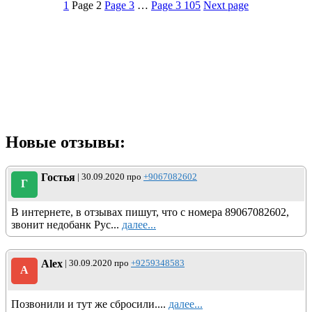
1
Page
2
Page
3
…
Page
3 105
Next page
Новые отзывы:
Гостья
| 30.09.2020 про
+9067082602
Г
В интернете, в отзывах пишут, что с номера 89067082602,
звонит недобанк Рус...
далее...
Alex
| 30.09.2020 про
+9259348583
A
Позвонили и тут же сбросили....
далее...