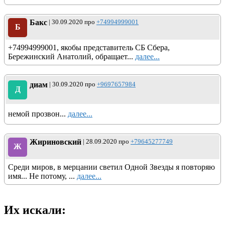
Бакс
| 30.09.2020 про
+74994999001
Б
+74994999001, якобы представитель СБ Сбера,
Бережинский Анатолий, обращает...
далее...
диам
| 30.09.2020 про
+9697657984
Д
немой прозвон...
далее...
Жириновский
| 28.09.2020 про
+79645277749
Ж
Среди миров, в мерцании светил Одной Звезды я повторяю
имя... Не потому, ...
далее...
Их искали: