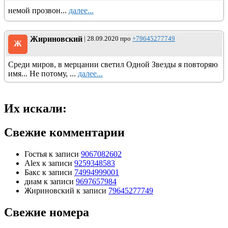
немой прозвон...
далее...
Жириновский
| 28.09.2020 про
+79645277749
Ж
Среди миров, в мерцании светил Одной Звезды я повторяю
имя... Не потому, ...
далее...
Их искали:
Свежие комментарии
Гостья
к записи
9067082602
Alex
к записи
9259348583
Бакс
к записи
74994999001
диам
к записи
9697657984
Жириновский
к записи
79645277749
Свежие номера