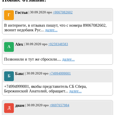
Гостья
| 30.09.2020 про
+9067082602
Г
В интернете, в отзывах пишут, что с номера 89067082602,
звонит недобанк Рус...
далее...
Alex
| 30.09.2020 про
+9259348583
A
Позвонили и тут же сбросили....
далее...
Бакс
| 30.09.2020 про
+74994999001
Б
+74994999001, якобы представитель СБ Сбера,
Бережинский Анатолий, обращает...
далее...
диам
| 30.09.2020 про
+9697657984
Д