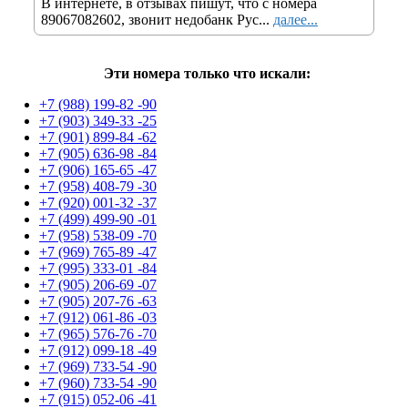
В интернете, в отзывах пишут, что с номера
89067082602, звонит недобанк Рус...
далее...
Эти номера только что искали:
+7 (988) 199-82 -90
+7 (903) 349-33 -25
+7 (901) 899-84 -62
+7 (905) 636-98 -84
+7 (906) 165-65 -47
+7 (958) 408-79 -30
+7 (920) 001-32 -37
+7 (499) 499-90 -01
+7 (958) 538-09 -70
+7 (969) 765-89 -47
+7 (995) 333-01 -84
+7 (905) 206-69 -07
+7 (905) 207-76 -63
+7 (912) 061-86 -03
+7 (965) 576-76 -70
+7 (912) 099-18 -49
+7 (969) 733-54 -90
+7 (960) 733-54 -90
+7 (915) 052-06 -41