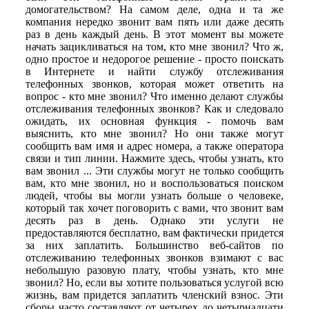
домогательством? На самом деле, одна и та же
компания нередко звонит вам пять или даже десять
раз в день каждый день. В этот момент вы можете
начать зацикливаться на том, кто мне звонил? Что ж,
одно простое и недорогое решение - просто поискать
в Интернете и найти службу отслеживания
телефонных звонков, которая может ответить на
вопрос - кто мне звонил? Что именно делают службы
отслеживания телефонных звонков? Как и следовало
ожидать, их основная функция - помочь вам
выяснить, кто мне звонил? Но они также могут
сообщить вам имя и адрес номера, а также оператора
связи и тип линии. Нажмите здесь, чтобы узнать, кто
вам звонил ... Эти службы могут не только сообщить
вам, кто мне звонил, но и воспользоваться поиском
людей, чтобы вы могли узнать больше о человеке,
который так хочет поговорить с вами, что звонит вам
десять раз в день. Однако эти услуги не
предоставляются бесплатно, вам фактически придется
за них заплатить. Большинство веб-сайтов по
отслеживанию телефонных звонков взимают с вас
небольшую разовую плату, чтобы узнать, кто мне
звонил? Но, если вы хотите пользоваться услугой всю
жизнь, вам придется заплатить членский взнос. Эти
сборы часто составляют от четырех до четырнадцати