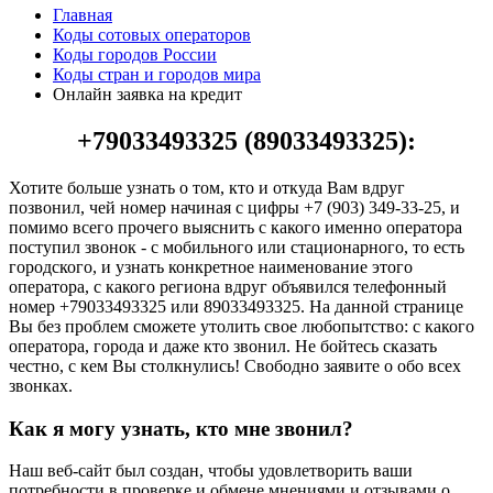
Главная
Коды сотовых операторов
Коды городов России
Коды стран и городов мира
Онлайн заявка на кредит
+79033493325 (89033493325):
Хотите больше узнать о том, кто и откуда Вам вдруг
позвонил, чей номер начиная с цифры +7 (903) 349-33-25, и
помимо всего прочего выяснить с какого именно оператора
поступил звонок - с мобильного или стационарного, то есть
городского, и узнать конкретное наименование этого
оператора, с какого региона вдруг объявился телефонный
номер +79033493325 или 89033493325. На данной странице
Вы без проблем сможете утолить свое любопытство: с какого
оператора, города и даже кто звонил. Не бойтесь сказать
честно, с кем Вы столкнулись! Свободно заявите о обо всех
звонках.
Как я могу узнать, кто мне звонил?
Наш веб-сайт был создан, чтобы удовлетворить ваши
потребности в проверке и обмене мнениями и отзывами о