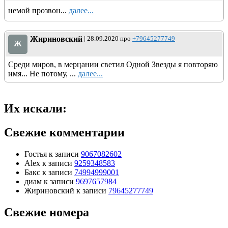
немой прозвон...
далее...
Жириновский
| 28.09.2020 про
+79645277749
Ж
Среди миров, в мерцании светил Одной Звезды я повторяю
имя... Не потому, ...
далее...
Их искали:
Свежие комментарии
Гостья
к записи
9067082602
Alex
к записи
9259348583
Бакс
к записи
74994999001
диам
к записи
9697657984
Жириновский
к записи
79645277749
Свежие номера