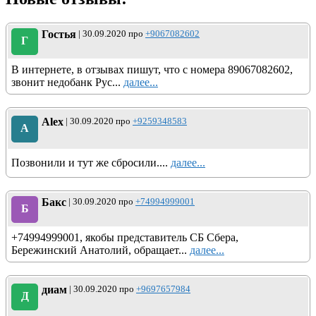
Гостья
| 30.09.2020 про
+9067082602
Г
В интернете, в отзывах пишут, что с номера 89067082602,
звонит недобанк Рус...
далее...
Alex
| 30.09.2020 про
+9259348583
A
Позвонили и тут же сбросили....
далее...
Бакс
| 30.09.2020 про
+74994999001
Б
+74994999001, якобы представитель СБ Сбера,
Бережинский Анатолий, обращает...
далее...
диам
| 30.09.2020 про
+9697657984
Д