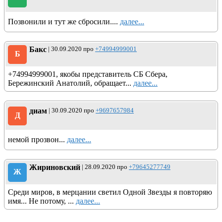
Позвонили и тут же сбросили....
далее...
Бакс
| 30.09.2020 про
+74994999001
Б
+74994999001, якобы представитель СБ Сбера,
Бережинский Анатолий, обращает...
далее...
диам
| 30.09.2020 про
+9697657984
Д
немой прозвон...
далее...
Жириновский
| 28.09.2020 про
+79645277749
Ж
Среди миров, в мерцании светил Одной Звезды я повторяю
имя... Не потому, ...
далее...