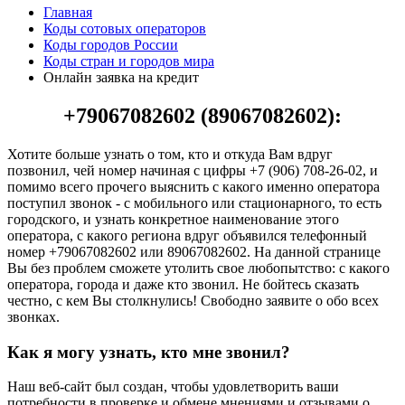
Главная
Коды сотовых операторов
Коды городов России
Коды стран и городов мира
Онлайн заявка на кредит
+79067082602 (89067082602):
Хотите больше узнать о том, кто и откуда Вам вдруг
позвонил, чей номер начиная с цифры +7 (906) 708-26-02, и
помимо всего прочего выяснить с какого именно оператора
поступил звонок - с мобильного или стационарного, то есть
городского, и узнать конкретное наименование этого
оператора, с какого региона вдруг объявился телефонный
номер +79067082602 или 89067082602. На данной странице
Вы без проблем сможете утолить свое любопытство: с какого
оператора, города и даже кто звонил. Не бойтесь сказать
честно, с кем Вы столкнулись! Свободно заявите о обо всех
звонках.
Как я могу узнать, кто мне звонил?
Наш веб-сайт был создан, чтобы удовлетворить ваши
потребности в проверке и обмене мнениями и отзывами о