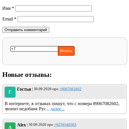
Имя
*
Email
*
Новые отзывы:
Гостья
| 30.09.2020 про
+9067082602
Г
В интернете, в отзывах пишут, что с номера 89067082602,
звонит недобанк Рус...
далее...
Alex
| 30.09.2020 про
+9259348583
A