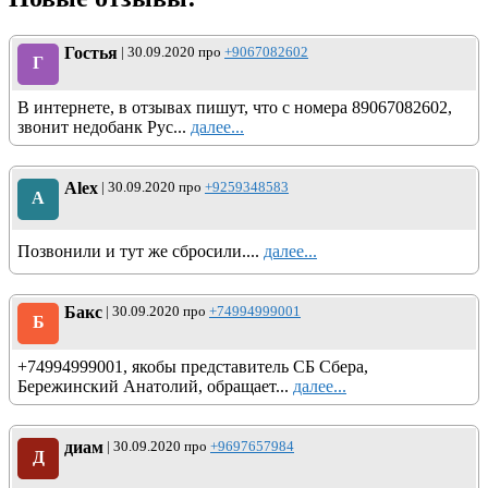
Гостья
| 30.09.2020 про
+9067082602
Г
В интернете, в отзывах пишут, что с номера 89067082602,
звонит недобанк Рус...
далее...
Alex
| 30.09.2020 про
+9259348583
A
Позвонили и тут же сбросили....
далее...
Бакс
| 30.09.2020 про
+74994999001
Б
+74994999001, якобы представитель СБ Сбера,
Бережинский Анатолий, обращает...
далее...
диам
| 30.09.2020 про
+9697657984
Д