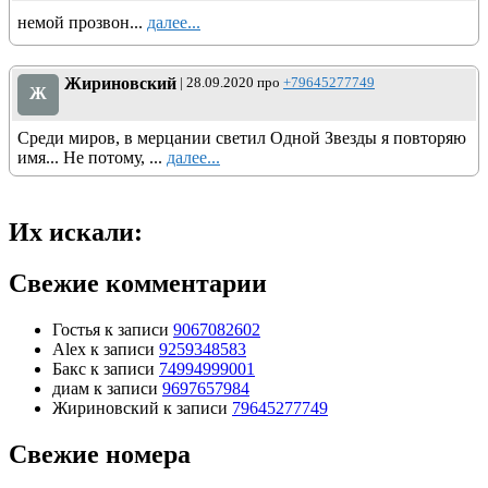
немой прозвон...
далее...
Жириновский
| 28.09.2020 про
+79645277749
Ж
Среди миров, в мерцании светил Одной Звезды я повторяю
имя... Не потому, ...
далее...
Их искали:
Свежие комментарии
Гостья
к записи
9067082602
Alex
к записи
9259348583
Бакс
к записи
74994999001
диам
к записи
9697657984
Жириновский
к записи
79645277749
Свежие номера