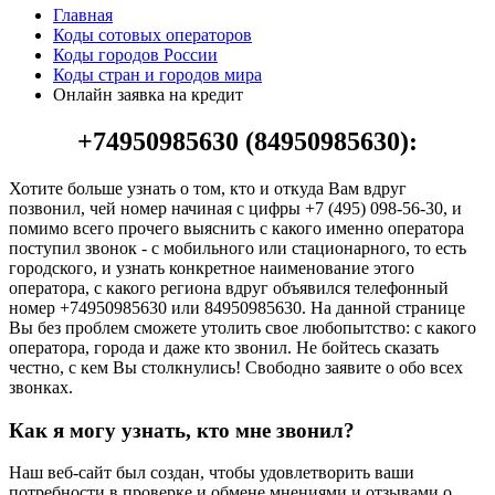
Главная
Коды сотовых операторов
Коды городов России
Коды стран и городов мира
Онлайн заявка на кредит
+74950985630 (84950985630):
Хотите больше узнать о том, кто и откуда Вам вдруг
позвонил, чей номер начиная с цифры +7 (495) 098-56-30, и
помимо всего прочего выяснить с какого именно оператора
поступил звонок - с мобильного или стационарного, то есть
городского, и узнать конкретное наименование этого
оператора, с какого региона вдруг объявился телефонный
номер +74950985630 или 84950985630. На данной странице
Вы без проблем сможете утолить свое любопытство: с какого
оператора, города и даже кто звонил. Не бойтесь сказать
честно, с кем Вы столкнулись! Свободно заявите о обо всех
звонках.
Как я могу узнать, кто мне звонил?
Наш веб-сайт был создан, чтобы удовлетворить ваши
потребности в проверке и обмене мнениями и отзывами о