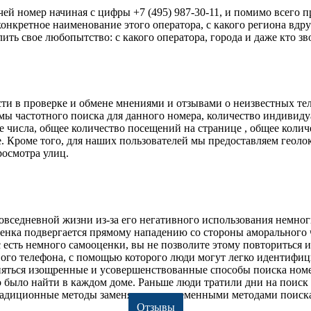
 чей номер начиная с цифры +7 (495) 987-30-11, и помимо всего 
ь конкретное наименование этого оператора, с какого региона в
ть свое любопытство: с какого оператора, города и даже кто зво
сти в проверке и обмене мнениями и отзывами о неизвестных те
ммы частотного поиска для данного номера, количество индивид
е числа, общее количество посещений на странице , общее колич
е. Кроме того, для наших пользователей мы предоставляем геол
росмотра улиц.
овседневной жизни из-за его негативного использования немно
енка подвергается прямому нападению со стороны аморального ч
с есть немного самооценки, вы не позволите этому повториться и
ового телефона, с помощью которого люди могут легко идентифи
еняться изощренные и усовершенствованные способы поиска ном
ыло найти в каждом доме. Раньше люди тратили дни на поиск о
адиционные методы заменяются современными методами поиска 
Отзывы