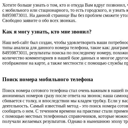
Хотите больше узнать о том, кто и откуда Вам вдруг позвонил,
с мобильного или стационарного, то есть городского, и узнат
84959873011. На данной странице Вы без проблем сможете утоли
Свободно заявите о обо всех звонках.
Как я могу узнать, кто мне звонил?
Наш веб-сайт был создан, чтобы удовлетворить ваши потребно
типы анализа для данного номера телефона, такие как: диагра
84959873011, результаты поиска по последнему номеру, похожи
количество комментариев в нашей базе данных и многое друго
отображение на карте, а также местности с помощью службы п
Поиск номера мобильного телефона
Поиск номера сотового телефона стал очень важным в нашей п
анонимных номеров сразу после ответа на звонок; наша самооц
сбивается с толку, и впоследствии мы кладем трубку. Если у ва
деятельность. Самый известный метод - это поиск номера сот
сообщить о нем. С течением времени на практике стали прим
с помощью местных телефонных справочников, которые можно б
получали желаемых результатов. Однако в нынешнюю эпоху тр