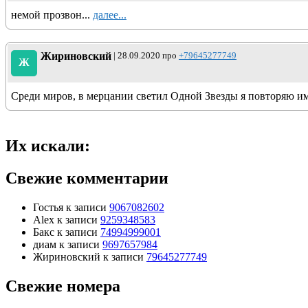
немой прозвон...
далее...
Жириновский
| 28.09.2020 про
+79645277749
Ж
Среди миров, в мерцании светил Одной Звезды я повторяю имя.
Их искали:
Свежие комментарии
Гостья
к записи
9067082602
Alex
к записи
9259348583
Бакс
к записи
74994999001
диам
к записи
9697657984
Жириновский
к записи
79645277749
Свежие номера