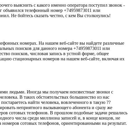
прочего выяснить с какого именно оператора поступил звонок -
друг объявился телефонный номер +74959873011 или
нил. Не бойтесь сказать честно, с кем Вы столкнулись!
лефонных номерах. На нашем веб-сайте вы найдете различные
уальных поисков для данного номера +74959873011 или
ество поисков, числовая запись в устной форме, общее
окацию стационарных номеров на нашем веб-сайте, включая их
гими людьми. Иногда мы получаем неизвестные звонки с
еловека. В таких обстоятельствах большинство из нас
 постараетесь найти человека, вовлеченного в такую ??
цировать неприятного вызывающего абонента и сразу же
еров сотовых телефонов. В прошлом подобные задачи решались
дного числа среди миллиона записей и, в конце концов, не
номеров сотовых телефонов, ориентированными на результат.