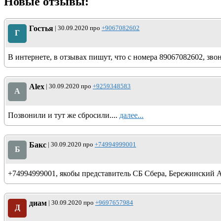
Новые отзывы:
Гостья
| 30.09.2020 про
+9067082602
Г
В интернете, в отзывах пишут, что с номера 89067082602, зво
Alex
| 30.09.2020 про
+9259348583
A
Позвонили и тут же сбросили....
далее...
Бакс
| 30.09.2020 про
+74994999001
Б
+74994999001, якобы представитель СБ Сбера, Бережинский А
диам
| 30.09.2020 про
+9697657984
Д