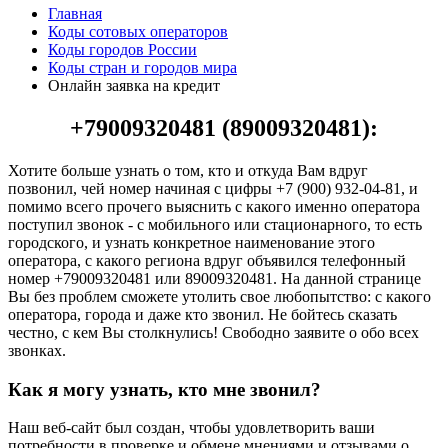
Главная
Коды сотовых операторов
Коды городов России
Коды стран и городов мира
Онлайн заявка на кредит
+79009320481 (89009320481):
Хотите больше узнать о том, кто и откуда Вам вдруг
позвонил, чей номер начиная с цифры +7 (900) 932-04-81, и
помимо всего прочего выяснить с какого именно оператора
поступил звонок - с мобильного или стационарного, то есть
городского, и узнать конкретное наименование этого
оператора, с какого региона вдруг объявился телефонный
номер +79009320481 или 89009320481. На данной странице
Вы без проблем сможете утолить свое любопытство: с какого
оператора, города и даже кто звонил. Не бойтесь сказать
честно, с кем Вы столкнулись! Свободно заявите о обо всех
звонках.
Как я могу узнать, кто мне звонил?
Наш веб-сайт был создан, чтобы удовлетворить ваши
потребности в проверке и обмене мнениями и отзывами о