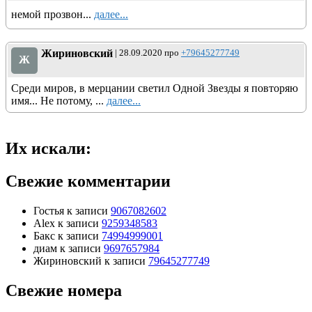
немой прозвон...
далее...
Жириновский
| 28.09.2020 про
+79645277749
Ж
Среди миров, в мерцании светил Одной Звезды я повторяю
имя... Не потому, ...
далее...
Их искали:
Свежие комментарии
Гостья
к записи
9067082602
Alex
к записи
9259348583
Бакс
к записи
74994999001
диам
к записи
9697657984
Жириновский
к записи
79645277749
Свежие номера