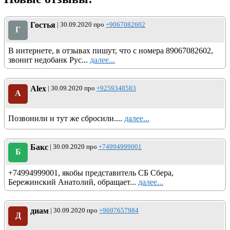
Гостья
| 30.09.2020 про
+9067082602
Г
В интернете, в отзывах пишут, что с номера 89067082602,
звонит недобанк Рус...
далее...
Alex
| 30.09.2020 про
+9259348583
A
Позвонили и тут же сбросили....
далее...
Бакс
| 30.09.2020 про
+74994999001
Б
+74994999001, якобы представитель СБ Сбера,
Бережинский Анатолий, обращает...
далее...
диам
| 30.09.2020 про
+9697657984
Д