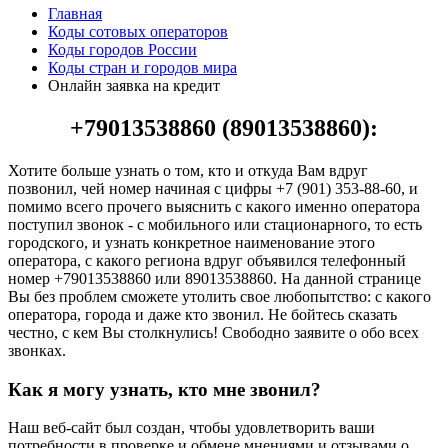
Главная
Коды сотовых операторов
Коды городов России
Коды стран и городов мира
Онлайн заявка на кредит
+79013538860 (89013538860):
Хотите больше узнать о том, кто и откуда Вам вдруг
позвонил, чей номер начиная с цифры +7 (901) 353-88-60, и
помимо всего прочего выяснить с какого именно оператора
поступил звонок - с мобильного или стационарного, то есть
городского, и узнать конкретное наименование этого
оператора, с какого региона вдруг объявился телефонный
номер +79013538860 или 89013538860. На данной странице
Вы без проблем сможете утолить свое любопытство: с какого
оператора, города и даже кто звонил. Не бойтесь сказать
честно, с кем Вы столкнулись! Свободно заявите о обо всех
звонках.
Как я могу узнать, кто мне звонил?
Наш веб-сайт был создан, чтобы удовлетворить ваши
потребности в проверке и обмене мнениями и отзывами о