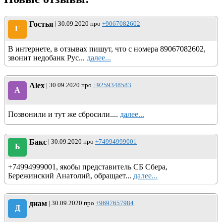
Гостья
| 30.09.2020 про
+9067082602
Г
В интернете, в отзывах пишут, что с номера 89067082602,
звонит недобанк Рус...
далее...
Alex
| 30.09.2020 про
+9259348583
A
Позвонили и тут же сбросили....
далее...
Бакс
| 30.09.2020 про
+74994999001
Б
+74994999001, якобы представитель СБ Сбера,
Бережинский Анатолий, обращает...
далее...
диам
| 30.09.2020 про
+9697657984
Д