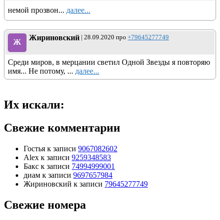
немой прозвон...
далее...
Жириновский
| 28.09.2020 про
+79645277749
Ж
Среди миров, в мерцании светил Одной Звезды я повторяю
имя... Не потому, ...
далее...
Их искали:
Свежие комментарии
Гостья
к записи
9067082602
Alex
к записи
9259348583
Бакс
к записи
74994999001
диам
к записи
9697657984
Жириновский
к записи
79645277749
Свежие номера