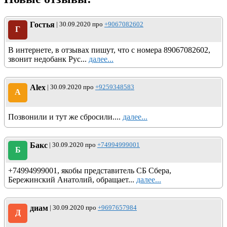
Гостья
| 30.09.2020 про
+9067082602
Г
В интернете, в отзывах пишут, что с номера 89067082602,
звонит недобанк Рус...
далее...
Alex
| 30.09.2020 про
+9259348583
A
Позвонили и тут же сбросили....
далее...
Бакс
| 30.09.2020 про
+74994999001
Б
+74994999001, якобы представитель СБ Сбера,
Бережинский Анатолий, обращает...
далее...
диам
| 30.09.2020 про
+9697657984
Д