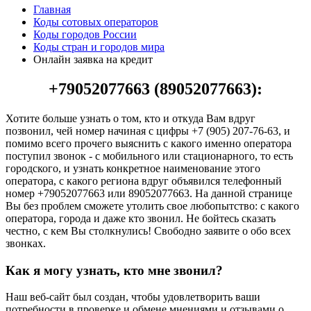
Главная
Коды сотовых операторов
Коды городов России
Коды стран и городов мира
Онлайн заявка на кредит
+79052077663 (89052077663):
Хотите больше узнать о том, кто и откуда Вам вдруг
позвонил, чей номер начиная с цифры +7 (905) 207-76-63, и
помимо всего прочего выяснить с какого именно оператора
поступил звонок - с мобильного или стационарного, то есть
городского, и узнать конкретное наименование этого
оператора, с какого региона вдруг объявился телефонный
номер +79052077663 или 89052077663. На данной странице
Вы без проблем сможете утолить свое любопытство: с какого
оператора, города и даже кто звонил. Не бойтесь сказать
честно, с кем Вы столкнулись! Свободно заявите о обо всех
звонках.
Как я могу узнать, кто мне звонил?
Наш веб-сайт был создан, чтобы удовлетворить ваши
потребности в проверке и обмене мнениями и отзывами о