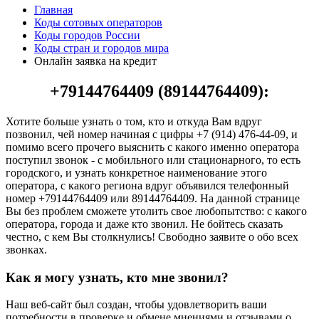
Главная
Коды сотовых операторов
Коды городов России
Коды стран и городов мира
Онлайн заявка на кредит
+79144764409 (89144764409):
Хотите больше узнать о том, кто и откуда Вам вдруг
позвонил, чей номер начиная с цифры +7 (914) 476-44-09, и
помимо всего прочего выяснить с какого именно оператора
поступил звонок - с мобильного или стационарного, то есть
городского, и узнать конкретное наименование этого
оператора, с какого региона вдруг объявился телефонный
номер +79144764409 или 89144764409. На данной странице
Вы без проблем сможете утолить свое любопытство: с какого
оператора, города и даже кто звонил. Не бойтесь сказать
честно, с кем Вы столкнулись! Свободно заявите о обо всех
звонках.
Как я могу узнать, кто мне звонил?
Наш веб-сайт был создан, чтобы удовлетворить ваши
потребности в проверке и обмене мнениями и отзывами о