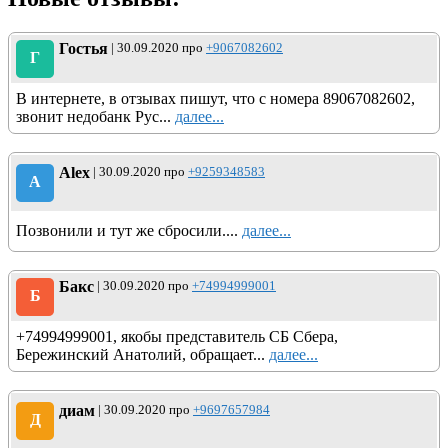
Гостья
| 30.09.2020 про
+9067082602
Г
В интернете, в отзывах пишут, что с номера 89067082602,
звонит недобанк Рус...
далее...
Alex
| 30.09.2020 про
+9259348583
A
Позвонили и тут же сбросили....
далее...
Бакс
| 30.09.2020 про
+74994999001
Б
+74994999001, якобы представитель СБ Сбера,
Бережинский Анатолий, обращает...
далее...
диам
| 30.09.2020 про
+9697657984
Д