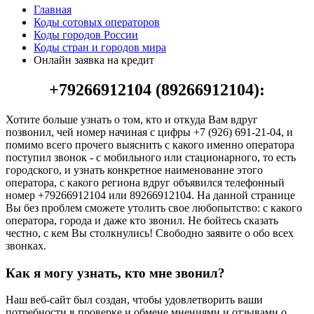
Главная
Коды сотовых операторов
Коды городов России
Коды стран и городов мира
Онлайн заявка на кредит
+79266912104 (89266912104):
Хотите больше узнать о том, кто и откуда Вам вдруг
позвонил, чей номер начиная с цифры +7 (926) 691-21-04, и
помимо всего прочего выяснить с какого именно оператора
поступил звонок - с мобильного или стационарного, то есть
городского, и узнать конкретное наименование этого
оператора, с какого региона вдруг объявился телефонный
номер +79266912104 или 89266912104. На данной странице
Вы без проблем сможете утолить свое любопытство: с какого
оператора, города и даже кто звонил. Не бойтесь сказать
честно, с кем Вы столкнулись! Свободно заявите о обо всех
звонках.
Как я могу узнать, кто мне звонил?
Наш веб-сайт был создан, чтобы удовлетворить ваши
потребности в проверке и обмене мнениями и отзывами о