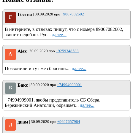
Гостья
| 30.09.2020 про
+9067082602
Г
В интернете, в отзывах пишут, что с номера 89067082602,
звонит недобанк Рус...
далее...
Alex
| 30.09.2020 про
+9259348583
A
Позвонили и тут же сбросили....
далее...
Бакс
| 30.09.2020 про
+74994999001
Б
+74994999001, якобы представитель СБ Сбера,
Бережинский Анатолий, обращает...
далее...
диам
| 30.09.2020 про
+9697657984
Д