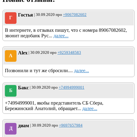
Гостья
| 30.09.2020 про
+9067082602
Г
В интернете, в отзывах пишут, что с номера 89067082602,
звонит недобанк Рус...
далее...
Alex
| 30.09.2020 про
+9259348583
A
Позвонили и тут же сбросили....
далее...
Бакс
| 30.09.2020 про
+74994999001
Б
+74994999001, якобы представитель СБ Сбера,
Бережинский Анатолий, обращает...
далее...
диам
| 30.09.2020 про
+9697657984
Д