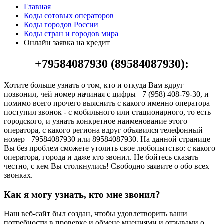
Главная
Коды сотовых операторов
Коды городов России
Коды стран и городов мира
Онлайн заявка на кредит
+79584087930 (89584087930):
Хотите больше узнать о том, кто и откуда Вам вдруг
позвонил, чей номер начиная с цифры +7 (958) 408-79-30, и
помимо всего прочего выяснить с какого именно оператора
поступил звонок - с мобильного или стационарного, то есть
городского, и узнать конкретное наименование этого
оператора, с какого региона вдруг объявился телефонный
номер +79584087930 или 89584087930. На данной странице
Вы без проблем сможете утолить свое любопытство: с какого
оператора, города и даже кто звонил. Не бойтесь сказать
честно, с кем Вы столкнулись! Свободно заявите о обо всех
звонках.
Как я могу узнать, кто мне звонил?
Наш веб-сайт был создан, чтобы удовлетворить ваши
потребности в проверке и обмене мнениями и отзывами о