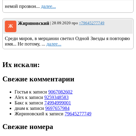
немой прозвон...
далее...
Жириновский
| 28.09.2020 про
+79645277749
Ж
Среди миров, в мерцании светил Одной Звезды я повторяю
имя... Не потому, ...
далее...
Их искали:
Свежие комментарии
Гостья
к записи
9067082602
Alex
к записи
9259348583
Бакс
к записи
74994999001
диам
к записи
9697657984
Жириновский
к записи
79645277749
Свежие номера