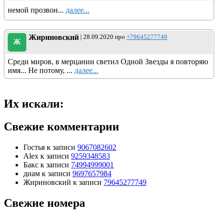
немой прозвон...
далее...
Жириновский
| 28.09.2020 про
+79645277749
Ж
Среди миров, в мерцании светил Одной Звезды я повторяю
имя... Не потому, ...
далее...
Их искали:
Свежие комментарии
Гостья
к записи
9067082602
Alex
к записи
9259348583
Бакс
к записи
74994999001
диам
к записи
9697657984
Жириновский
к записи
79645277749
Свежие номера