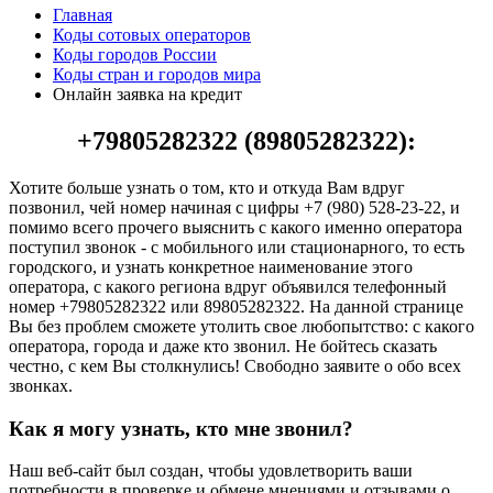
Главная
Коды сотовых операторов
Коды городов России
Коды стран и городов мира
Онлайн заявка на кредит
+79805282322 (89805282322):
Хотите больше узнать о том, кто и откуда Вам вдруг
позвонил, чей номер начиная с цифры +7 (980) 528-23-22, и
помимо всего прочего выяснить с какого именно оператора
поступил звонок - с мобильного или стационарного, то есть
городского, и узнать конкретное наименование этого
оператора, с какого региона вдруг объявился телефонный
номер +79805282322 или 89805282322. На данной странице
Вы без проблем сможете утолить свое любопытство: с какого
оператора, города и даже кто звонил. Не бойтесь сказать
честно, с кем Вы столкнулись! Свободно заявите о обо всех
звонках.
Как я могу узнать, кто мне звонил?
Наш веб-сайт был создан, чтобы удовлетворить ваши
потребности в проверке и обмене мнениями и отзывами о