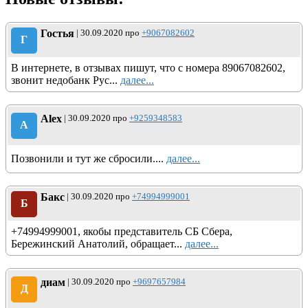
Гостья
| 30.09.2020 про
+9067082602
Г
В интернете, в отзывах пишут, что с номера 89067082602,
звонит недобанк Рус...
далее...
Alex
| 30.09.2020 про
+9259348583
A
Позвонили и тут же сбросили....
далее...
Бакс
| 30.09.2020 про
+74994999001
Б
+74994999001, якобы представитель СБ Сбера,
Бережинский Анатолий, обращает...
далее...
диам
| 30.09.2020 про
+9697657984
Д