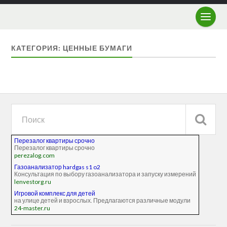
КАТЕГОРИЯ: ЦЕННЫЕ БУМАГИ
Перезалог квартиры срочно
Перезалог квартиры срочно
perezalog.com
Газоанализатор hardgas s1 o2
Консультация по выбору газоанализатора и запуску измерений
lenvestorg.ru
Игровой комплекс для детей
на улице детей и взрослых. Предлагаются различные модули
24-master.ru