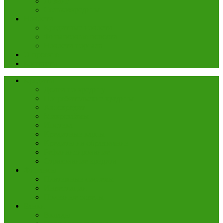
Лизинг
Сельхозкредиты
Новости
Кредитные новости
Финансовые новости
Новости портала
О проекте
Контакты
Кредиты
Долги по кредиту
Потребительские кредиты
Автокредит
Микрозаймы
Ипотека
Кредитные карты
Кредиты на образование
Рефинансирование
Страхование кредита
Финансы
Платежные системы
Инвестиции
Полезные советы
Банки
Вклады