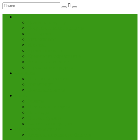
Кредиты
Долги по кредиту
Потребительские кредиты
Автокредит
Микрозаймы
Ипотека
Кредитные карты
Кредиты на образование
Рефинансирование
Страхование кредита
Финансы
Платежные системы
Инвестиции
Полезные советы
Банки
Вклады
Пластиковые карты
Переводы
Ценные бумаги
Валютные операции
Юридическим лицам
Кредиты на развитие бизнеса