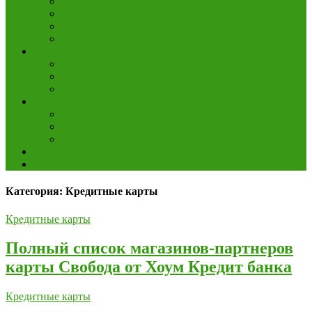
Пластиковые карты
Переводы
Ценные бумаги
Валютные операции
Юридическим лицам
Кредиты на развитие бизнеса
Лизинг
Сельхозкредиты
Новости
Кредитные новости
Финансовые новости
Новости портала
О проекте
Контакты
Категория: Кредитные карты
Кредитные карты
Полный список магазинов-партнеров
карты Свобода от Хоум Кредит банка
Кредитные карты