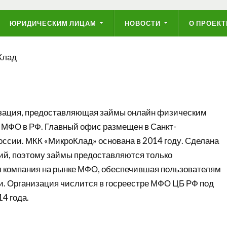
ЮРИДИЧЕСКИМ ЛИЦАМ
НОВОСТИ
О ПРОЕКТ
Клад
зация, предоставляющая займы онлайн физическим
 МФО в РФ. Главный офис размещен в Санкт-
России. МКК «МикроКлад» основана в 2014 году. Сделана
гий, поэтому займы предоставляются только
 компания на рынке МФО, обеспечившая пользователям
и. Организация числится в госреестре МФО ЦБ РФ под
4 года.