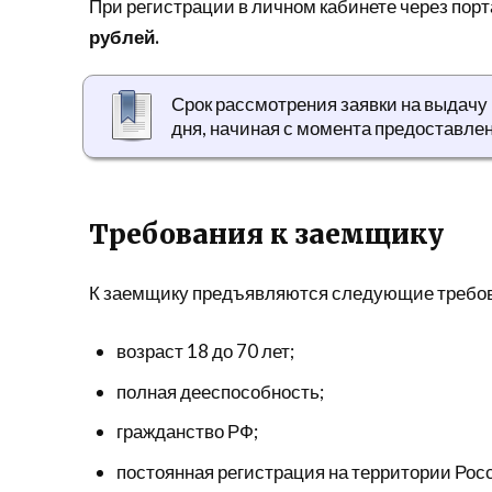
При регистрации в личном кабинете через пор
рублей.
Срок рассмотрения заявки на выдачу 
дня, начиная с момента предоставле
Требования к заемщику
К заемщику предъявляются следующие требов
возраст 18 до 70 лет;
полная дееспособность;
гражданство РФ;
постоянная регистрация на территории Рос