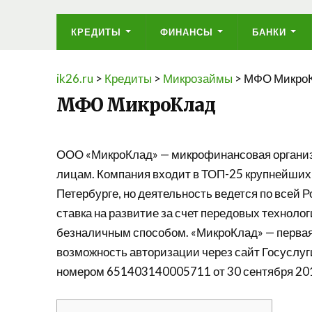
КРЕДИТЫ
ФИНАНСЫ
БАНКИ
ik26.ru
>
Кредиты
>
Микрозаймы
>
МФО Микро
МФО МикроКлад
ООО «МикроКлад» — микрофинансовая органи
лицам. Компания входит в ТОП-25 крупнейших
Петербурге, но деятельность ведется по всей 
ставка на развитие за счет передовых техноло
безналичным способом. «МикроКлад» — первая
возможность авторизации через сайт Госуслуг
номером 651403140005711 от 30 сентября 201