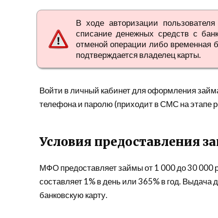
В ходе авторизации пользователя
списание денежных средств с бан
отменой операции либо временная б
подтверждается владелец карты.
Войти в личный кабинет для оформления займ
телефона и паролю (приходит в СМС на этапе р
Условия предоставления з
МФО предоставляет займы от 1 000 до 30 000 ру
составляет 1% в день или 365% в год. Выдача
банковскую карту.