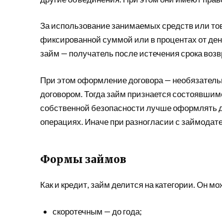
За использование занимаемых средств или тов
фиксированной суммой или в процентах от ден
займ — получатель после истечения срока возвр
При этом оформление договора — необязатель
договором. Тогда займ признается состоявшим
собственной безопасности лучше оформлять до
операциях. Иначе при разногласии с займодате
Формы займов
Как и кредит, займ делится на категории. Он мо
скоротечным — до года;