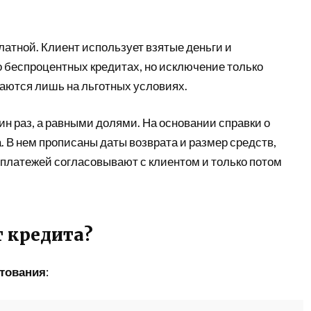
атной. Клиент использует взятые деньги и
о беспроцентных кредитах, но исключение только
аются лишь на льготных условиях.
н раз, а равными долями. На основании справки о
 В нем прописаны даты возврата и размер средств,
 платежей согласовывают с клиентом и только потом
т кредита?
итования
: