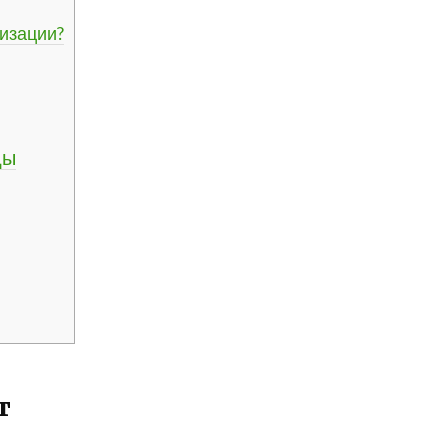
изации?
ды
т