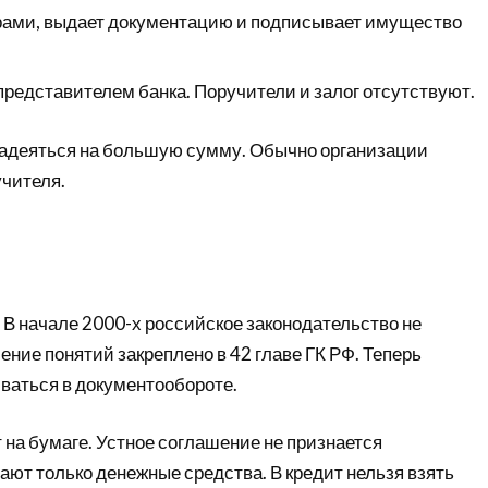
рами, выдает документацию и подписывает имущество
представителем банка. Поручители и залог отсутствуют.
надеяться на большую сумму. Обычно организации
учителя.
 В начале 2000-х российское законодательство не
ение понятий закреплено в 42 главе ГК РФ. Теперь
аться в документообороте.
 на бумаге. Устное соглашение не признается
ют только денежные средства. В кредит нельзя взять