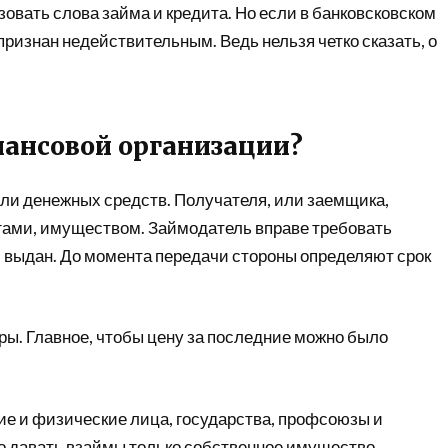
вать слова займа и кредита. Но если в банковсковском
признан недействительным. Ведь нельзя четко сказать, о
нансовой организации?
ли денежных средств. Получателя, или заемщика,
ами, имуществом. Займодатель вправе требовать
л выдан. До момента передачи стороны определяют срок
ары. Главное, чтобы цену за последние можно было
ие и физические лица, государства, профсоюзы и
о давать взаймы только собственное имущество.