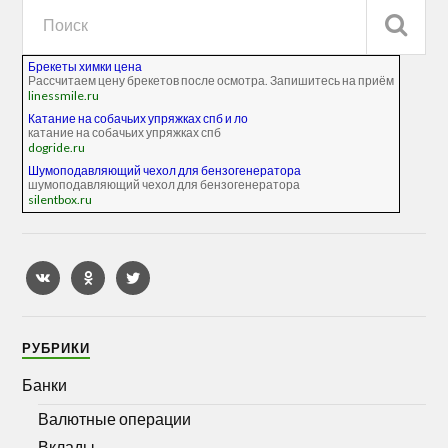
Брекеты химки цена
Рассчитаем цену брекетов после осмотра. Запишитесь на приём
linessmile.ru
Катание на собачьих упряжках спб и ло
катание на собачьих упряжках спб
dogride.ru
Шумоподавляющий чехол для бензогенератора
шумоподавляющий чехол для бензогенератора
silentbox.ru
РУБРИКИ
Банки
Валютные операции
Вклады