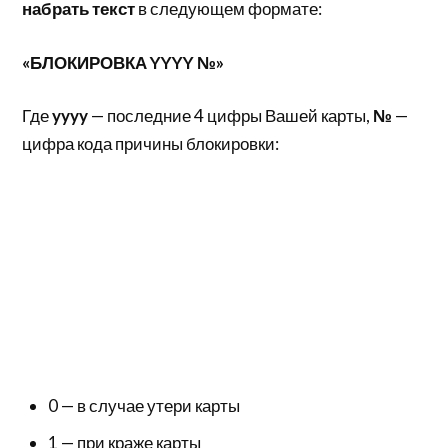
набрать текст
в следующем формате:
«БЛОКИРОВКА YYYY №»
Где
yyyy
— последние 4 цифры Вашей карты,
№
—
цифра кода причины блокировки:
0 — в случае утери карты
1 — при краже карты