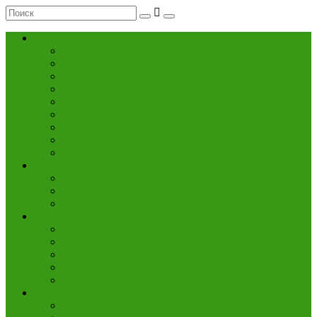
Кредиты
Долги по кредиту
Потребительские кредиты
Автокредит
Микрозаймы
Ипотека
Кредитные карты
Кредиты на образование
Рефинансирование
Страхование кредита
Финансы
Платежные системы
Инвестиции
Полезные советы
Банки
Вклады
Пластиковые карты
Переводы
Ценные бумаги
Валютные операции
Юридическим лицам
Кредиты на развитие бизнеса