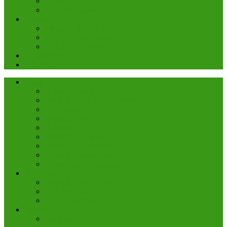
Лизинг
Сельхозкредиты
Новости
Кредитные новости
Финансовые новости
Новости портала
О проекте
Контакты
Кредиты
Долги по кредиту
Потребительские кредиты
Автокредит
Микрозаймы
Ипотека
Кредитные карты
Кредиты на образование
Рефинансирование
Страхование кредита
Финансы
Платежные системы
Инвестиции
Полезные советы
Банки
Вклады