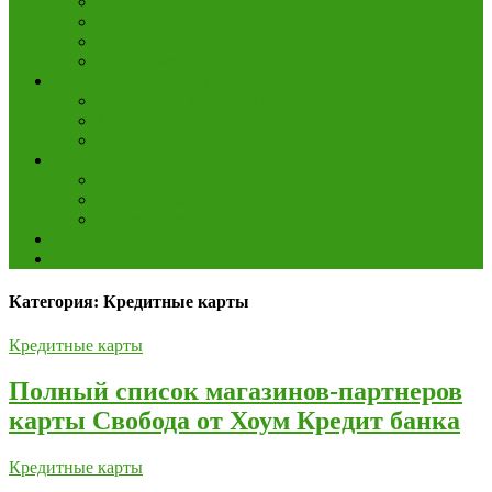
Пластиковые карты
Переводы
Ценные бумаги
Валютные операции
Юридическим лицам
Кредиты на развитие бизнеса
Лизинг
Сельхозкредиты
Новости
Кредитные новости
Финансовые новости
Новости портала
О проекте
Контакты
Категория: Кредитные карты
Кредитные карты
Полный список магазинов-партнеров
карты Свобода от Хоум Кредит банка
Кредитные карты