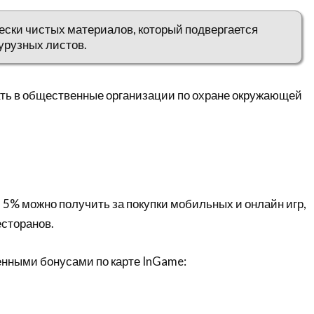
чески чистых материалов, который подвергается
урузных листов.
ть в общественные организации по охране окружающей
 5% можно получить за покупки мобильных и онлайн игр,
есторанов.
енными бонусами по карте InGame: