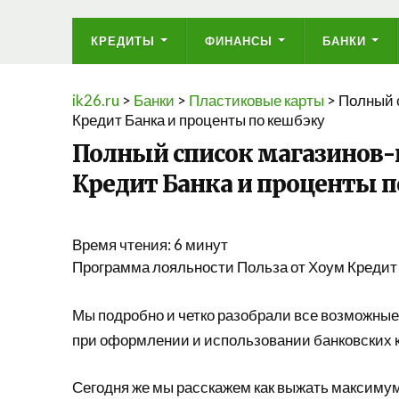
КРЕДИТЫ
ФИНАНСЫ
БАНКИ
ik26.ru
>
Банки
>
Пластиковые карты
>
Полный с
Кредит Банка и проценты по кешбэку
Полный список магазинов-
Кредит Банка и проценты п
Время чтения:
6
минут
Программа лояльности Польза от Хоум Кредит Б
Мы подробно и четко разобрали все возможны
при оформлении и использовании банковских к
Сегодня же мы расскажем как выжать максимум