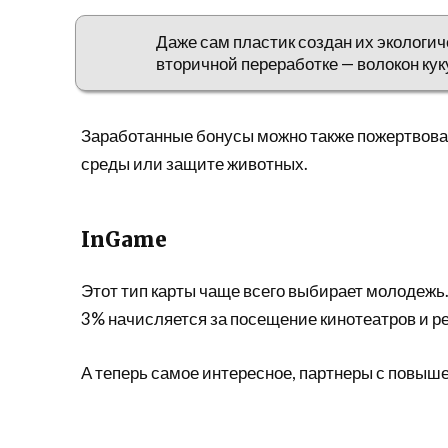
Даже сам пластик создан их экологи
вторичной переработке — волокон кук
Заработанные бонусы можно также пожертвова
среды или защите животных.
InGame
Этот тип карты чаще всего выбирает молодежь.
3% начисляется за посещение кинотеатров и р
А теперь самое интересное, партнеры с повыш