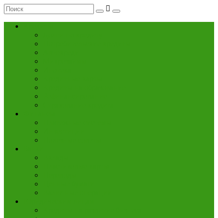
Кредиты
Долги по кредиту
Потребительские кредиты
Автокредит
Микрозаймы
Ипотека
Кредитные карты
Кредиты на образование
Рефинансирование
Страхование кредита
Финансы
Платежные системы
Инвестиции
Полезные советы
Банки
Вклады
Пластиковые карты
Переводы
Ценные бумаги
Валютные операции
Юридическим лицам
Кредиты на развитие бизнеса