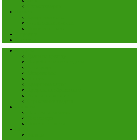
Лизинг
Сельхозкредиты
Новости
Кредитные новости
Финансовые новости
Новости портала
О проекте
Контакты
Кредиты
Долги по кредиту
Потребительские кредиты
Автокредит
Микрозаймы
Ипотека
Кредитные карты
Кредиты на образование
Рефинансирование
Страхование кредита
Финансы
Платежные системы
Инвестиции
Полезные советы
Банки
Вклады