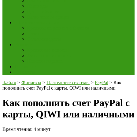
Пластиковые карты
Переводы
Ценные бумаги
Валютные операции
Юридическим лицам
Кредиты на развитие бизнеса
Лизинг
Сельхозкредиты
Новости
Кредитные новости
Финансовые новости
Новости портала
О проекте
Контакты
ik26.ru
>
Финансы
>
Платежные системы
>
PayPal
>
Как
пополнить счет PayPal с карты, QIWI или наличными
Как пополнить счет PayPal с
карты, QIWI или наличными
Время чтения:
4
минут