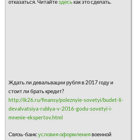
отказаться. Читайте
здесь
как это сделать.
Ждать ли девальвации рубля в 2017 году и
стоит ли брать кредит?
http://ik26.ru/finansy/poleznyie-sovetyi/budet-li-
devalvatsiya-rublya-v-2016-godu-sovetyi-i-
mnenie-ekspertov.html
Связь-банк:
условия оформления
военной