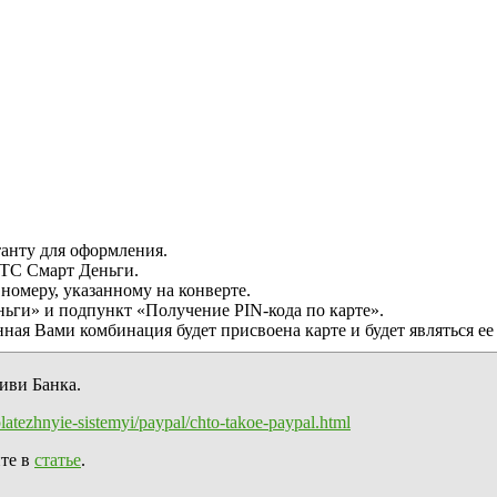
танту для оформления.
ТС Смарт Деньги.
номеру, указанному на конверте.
ги» и подпункт «Получение PIN-кода по карте».
ная Вами комбинация будет присвоена карте и будет являться е
иви Банка.
/platezhnyie-sistemyi/paypal/chto-takoe-paypal.html
йте в
статье
.