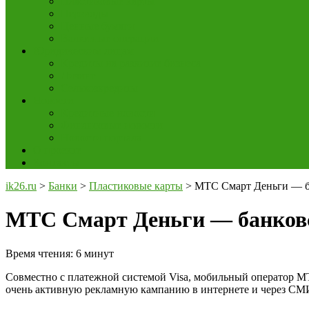
Пластиковые карты
Переводы
Ценные бумаги
Валютные операции
Юридическим лицам
Кредиты на развитие бизнеса
Лизинг
Сельхозкредиты
Новости
Кредитные новости
Финансовые новости
Новости портала
О проекте
Контакты
ik26.ru
>
Банки
>
Пластиковые карты
>
МТС Смарт Деньги — ба
МТС Смарт Деньги — банковск
Время чтения:
6
минут
Совместно с платежной системой Visa, мобильный оператор М
очень активную рекламную кампанию в интернете и через СМ