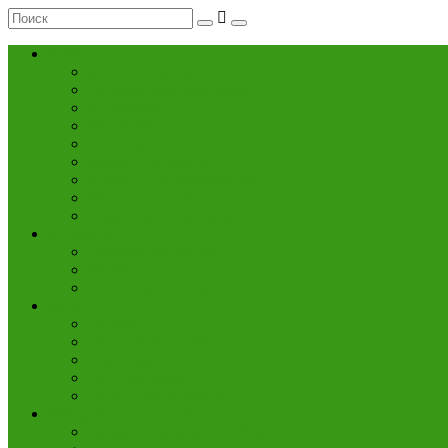
Кредиты
Долги по кредиту
Потребительские кредиты
Автокредит
Микрозаймы
Ипотека
Кредитные карты
Кредиты на образование
Рефинансирование
Страхование кредита
Финансы
Платежные системы
Инвестиции
Полезные советы
Банки
Вклады
Пластиковые карты
Переводы
Ценные бумаги
Валютные операции
Юридическим лицам
Кредиты на развитие бизнеса