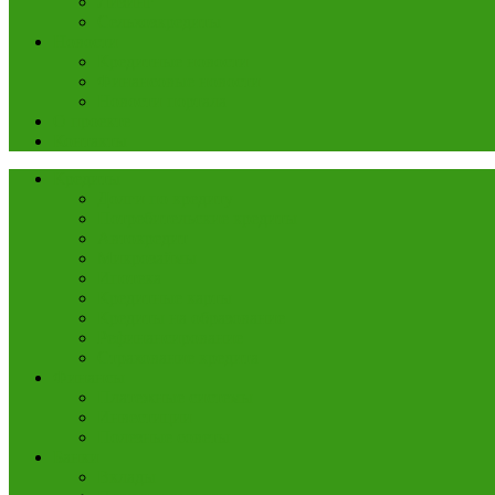
Лизинг
Сельхозкредиты
Новости
Кредитные новости
Финансовые новости
Новости портала
О проекте
Контакты
Кредиты
Долги по кредиту
Потребительские кредиты
Автокредит
Микрозаймы
Ипотека
Кредитные карты
Кредиты на образование
Рефинансирование
Страхование кредита
Финансы
Платежные системы
Инвестиции
Полезные советы
Банки
Вклады