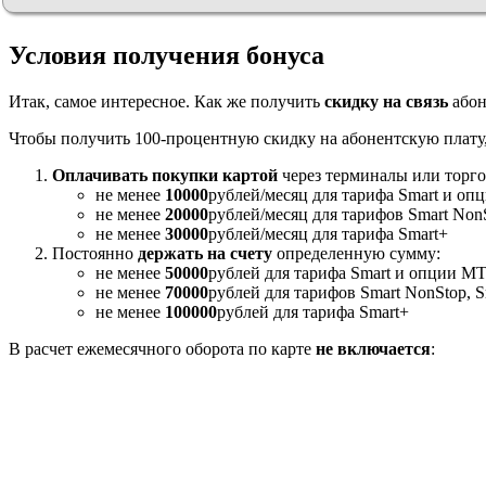
Условия получения бонуса
Итак, самое интересное. Как же получить
скидку на связь
абон
Чтобы получить 100-процентную скидку на абонентскую плату,
Оплачивать покупки картой
через терминалы или торго
не менее
10000
рублей/месяц для тарифа Smart и о
не менее
20000
рублей/месяц для тарифов Smart Non
не менее
30000
рублей/месяц для тарифа Smart+
Постоянно
держать на счету
определенную сумму:
не менее
50000
рублей для тарифа Smart и опции 
не менее
70000
рублей для тарифов Smart NonStop, 
не менее
100000
рублей для тарифа Smart+
В расчет ежемесячного оборота по карте
не включается
: