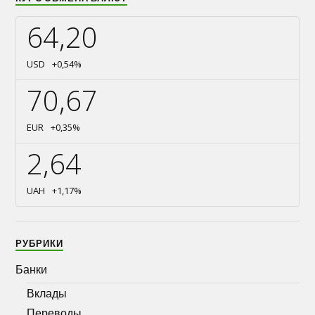
64,20
USD
+0,54
%
70,67
EUR
+0,35
%
2,64
UAH
+1,17
%
РУБРИКИ
Банки
Вклады
Переводы