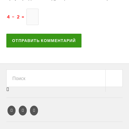
4
−
2
=