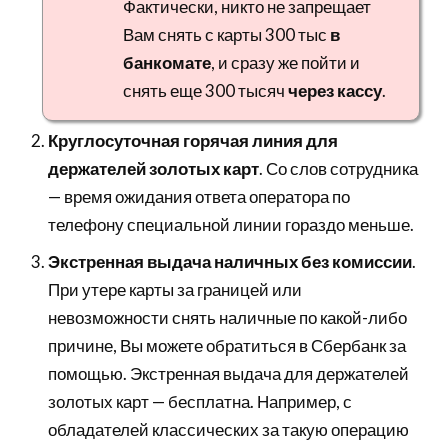
Фактически, никто не запрещает
Вам снять с карты 300 тыс
в
банкомате
, и сразу же пойти и
снять еще 300 тысяч
через кассу
.
Круглосуточная горячая линия для
держателей золотых карт
. Со слов сотрудника
— время ожидания ответа оператора по
телефону специальной линии гораздо меньше.
Экстренная выдача наличных без комиссии
.
При утере карты за границей или
невозможности снять наличные по какой-либо
причине, Вы можете обратиться в Сбербанк за
помощью. Экстренная выдача для держателей
золотых карт — бесплатна. Например, с
обладателей классических за такую операцию