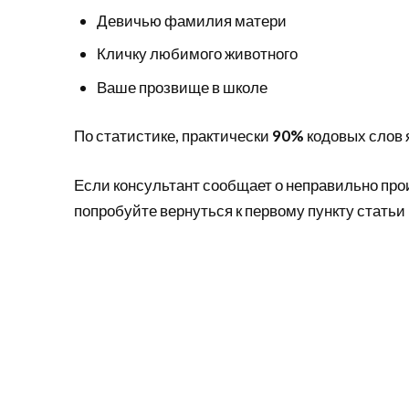
Девичью фамилия матери
Кличку любимого животного
Ваше прозвище в школе
По статистике, практически
90%
кодовых слов 
Если консультант сообщает о неправильно прои
попробуйте вернуться к первому пункту стать