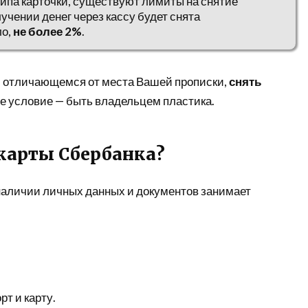
типа карточки, существуют лимиты на снятие
учении денег через кассу будет снята
ло,
не более 2%
.
, отличающемся от места Вашей прописки,
снять
ое условие — быть владельцем пластика.
 карты Сбербанка?
 наличии личных данных и документов занимает
т и карту.