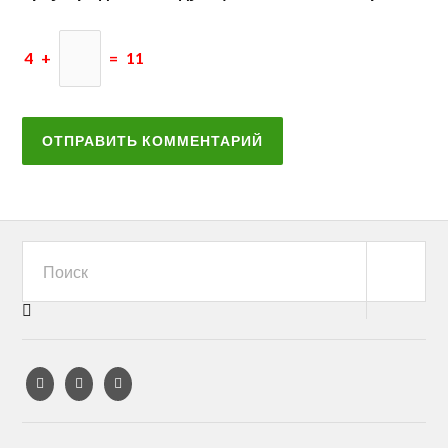
4
+
=
11